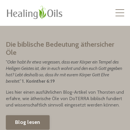
Die biblische Bedeutung äthersicher
Öle
"Oder habt ihr etwa vergessen, dass euer Körper ein Tempel des
Heiligen Geistes ist, der in euch wohnt und den euch Gott gegeben
hat? Lebt deshalb so, dass ihr mit eurem Körper Gott Ehre
bereitet."
1. Korinther 6:19
Lies hier einen ausführlichen Blog-Artikel von Thorsten und
erfahre, wie ätherische Öle von DoTERRA biblisch fundiert
und wissenschaftlich sinnvoll eingesetzt werden können.
Blog lesen