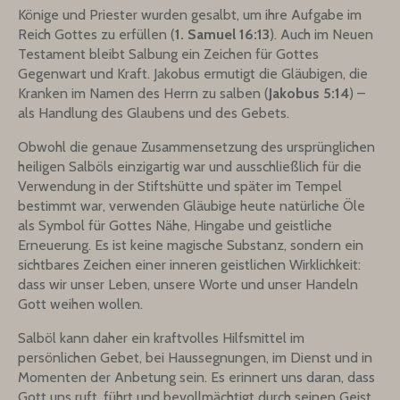
Könige und Priester wurden gesalbt, um ihre Aufgabe im
Reich Gottes zu erfüllen (
1. Samuel 16:13
). Auch im Neuen
Testament bleibt Salbung ein Zeichen für Gottes
Gegenwart und Kraft. Jakobus ermutigt die Gläubigen, die
Kranken im Namen des Herrn zu salben (
Jakobus 5:14
) –
als Handlung des Glaubens und des Gebets.
Obwohl die genaue Zusammensetzung des ursprünglichen
heiligen Salböls einzigartig war und ausschließlich für die
Verwendung in der Stiftshütte und später im Tempel
bestimmt war, verwenden Gläubige heute natürliche Öle
als Symbol für Gottes Nähe, Hingabe und geistliche
Erneuerung. Es ist keine magische Substanz, sondern ein
sichtbares Zeichen einer inneren geistlichen Wirklichkeit:
dass wir unser Leben, unsere Worte und unser Handeln
Gott weihen wollen.
Salböl kann daher ein kraftvolles Hilfsmittel im
persönlichen Gebet, bei Haussegnungen, im Dienst und in
Momenten der Anbetung sein. Es erinnert uns daran, dass
Gott uns ruft, führt und bevollmächtigt durch seinen Geist