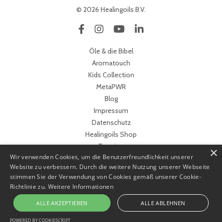
© 2026 Healingoils B.V.
Öle & die Bibel
Aromatouch
Kids Collection
MetaPWR
Blog
Impressum
Datenschutz
Healingoils Shop
Termine
×
Wir verwenden Cookies, um die Benutzerfreundlichkeit unserer
www.behealed.de
Website zu verbessern. Durch die weitere Nutzung unserer Webseite
Ferienhaus Holland mieten
stimmen Sie der Verwendung von Cookies gemäß unserer Cookie-
Richtlinie zu.
Weitere Informationen
ALLE AKZEPTIEREN
ALLE ABLEHNEN
POWERED BY COOKIESCRIPT