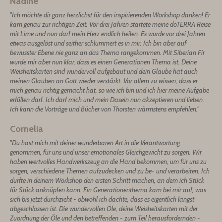
Nadine
"Ich möchte dir ganz herzlichst für den inspirierenden Workshop danken! Er
kam genau zur richtigen Zeit. Vor drei Jahren startete meine doTERRA Reise
mit Lime und nun darf mein Herz endlich heilen. Es wurde vor drei Jahren
etwas ausgelöst und seither schlummert es in mir. Ich bin aber auf
bewusster Ebene nie ganz an das Thema rangekommen. Mit Siberian Fir
wurde mir aber nun klar, dass es einen Generationen Thema ist. Deine
Weisheitskarten sind wundervoll aufgebaut und dein Glaube hat auch
meinen Glauben an Gott wieder verstärkt. Vor allem zu wissen, dass er
mich genau richtig gemacht hat, so wie ich bin und ich hier meine Aufgabe
erfüllen darf. Ich darf mich und mein Dasein nun akzeptieren und lieben.
Ich kann die Vorträge und Bücher von Thorsten wärmstens empfehlen."
Cornelia
"Du hast mich mit deiner wunderbaren Art in die Verantwortung
genommen, für uns und unser emotionales Gleichgewicht zu sorgen. Wir
haben wertvolles Handwerkszeug an die Hand bekommen, um für uns zu
sorgen, verschiedene Themen aufzudecken und zu be- und verarbeiten. Ich
durfte in deinem Workshop den ersten Schritt machen, an dem ich Stück
für Stück anknüpfen kann. Ein Generationenthema kam bei mir auf, was
sich bis jetzt durchzieht - obwohl ich dachte, dass es eigentlich längst
abgeschlossen ist. Die wundervollen Öle, deine Weisheitskarten mit der
Zuordnung der Öle und den betreffenden - zum Teil herausfordernden -