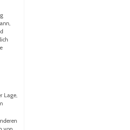
ng
kann,
nd
lich
ne
er Lage,
em
anderen
n von