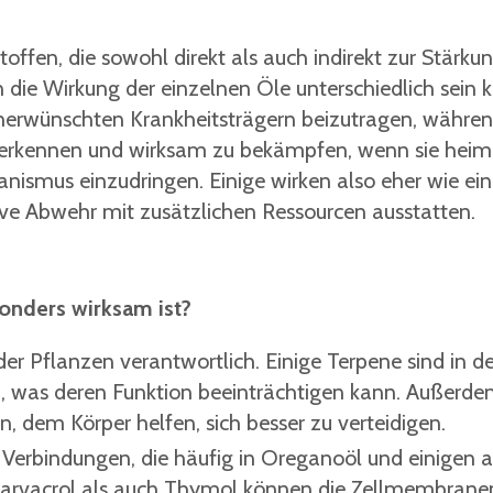
offen, die sowohl direkt als auch indirekt zur Stärku
ie Wirkung der einzelnen Öle unterschiedlich sein 
unerwünschten Krankheitsträgern beizutragen, währe
u erkennen und wirksam zu bekämpfen, wenn sie heim
nismus einzudringen. Einige wirken also eher wie ei
ive Abwehr mit zusätzlichen Ressourcen ausstatten.
sonders wirksam ist?
er Pflanzen verantwortlich. Einige Terpene sind in d
en, was deren Funktion beeinträchtigen kann. Außerd
 dem Körper helfen, sich besser zu verteidigen.
 Verbindungen, die häufig in Oreganoöl und einigen 
arvacrol als auch Thymol können die Zellmembrane