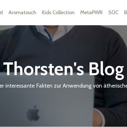
el
Aromatouch
Kids Collection
MetaPWR
SOC
B
Thorsten's Blog
ier interessante Fakten zur Anwendung von ätherisch