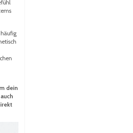
fühl
stems
 häufig
hetisch
schen
um dein
 auch
irekt