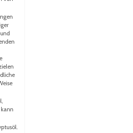
Mengen
iger
 und
genden
e
zielen
ädliche
Weise
l,
s kann
ptusöl.