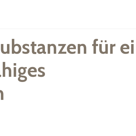
Substanzen für e
ähiges
m