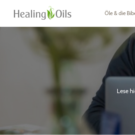
Öle & die Bib
Lese h