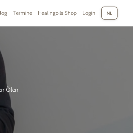
log
Termine
Healingoils Shop
Login
NL
en Ölen