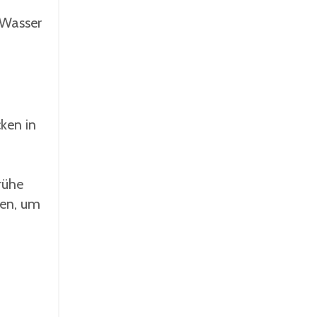
 Wasser
ken in
rühe
hen, um