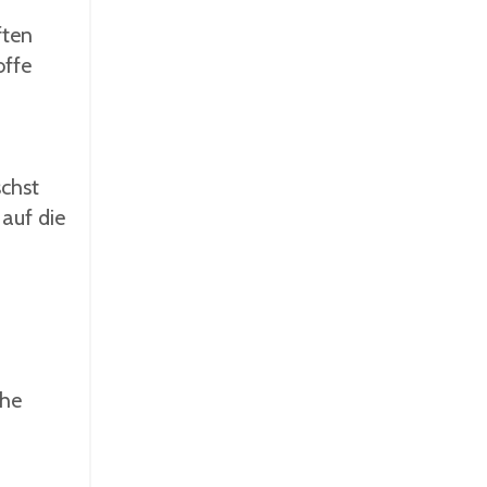
ften
offe
schst
auf die
che