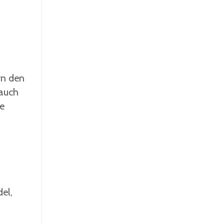
rn den
 auch
ie
el,