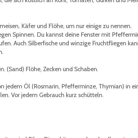
n, die sich köstlich an Kohl, Tomaten, Gurken und Me
Ameisen, Käfer und Flöhe, um nur einige zu nennen.
gegen Spinnen. Du kannst deine Fenster mit Pfeffermi
fen. Auch Silberfische und winzige Fruchtfliegen kan
n.
n. (Sand) Flöhe, Zecken und Schaben.
on jedem Öl (Rosmarin, Pfefferminze, Thymian) in ein
llen. Vor jedem Gebrauch kurz schütteln.