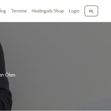
log
Termine
Healingoils Shop
Login
NL
en Ölen