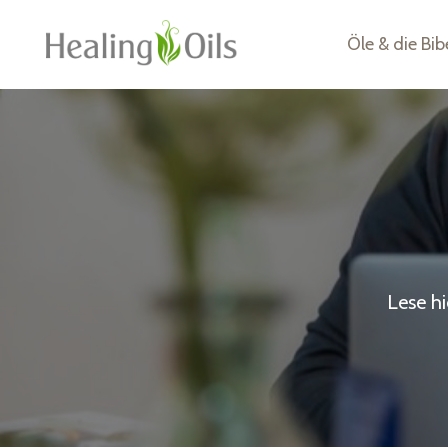
Öle & die Bib
Lese h