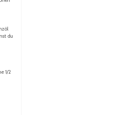
lonen
nzöl
nst du
e 1/2