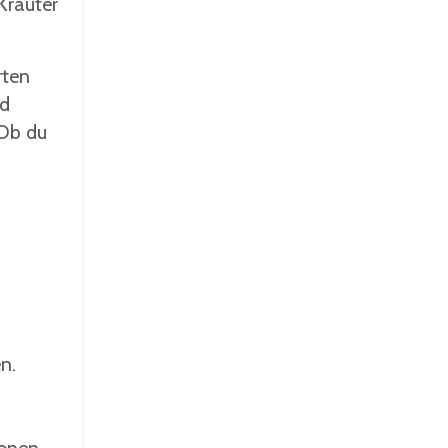
Kräuter
rten
nd
 Ob du
en.