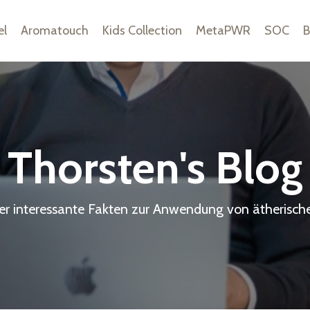
el
Aromatouch
Kids Collection
MetaPWR
SOC
B
Thorsten's Blog
ier interessante Fakten zur Anwendung von ätherisch