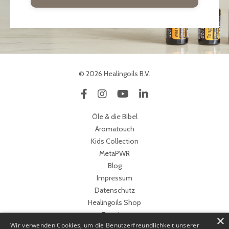
© 2026 Healingoils B.V.
Öle & die Bibel
Aromatouch
Kids Collection
MetaPWR
Blog
Impressum
Datenschutz
Healingoils Shop
Termine
×
Wir verwenden Cookies, um die Benutzerfreundlichkeit unserer
www.behealed.de