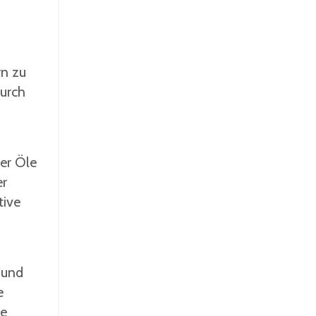
rn zu
durch
n
er Öle
er
tive
 und
e
se