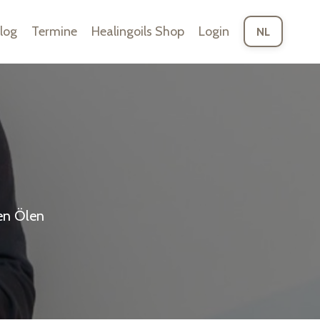
log
Termine
Healingoils Shop
Login
NL
en Ölen