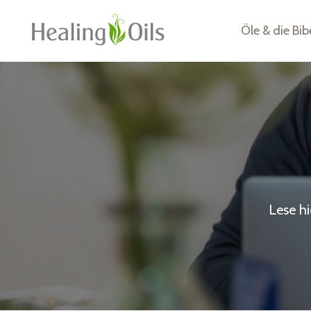
Öle & die Bib
Lese h