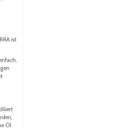
RRA ist
infach,
igen
ut
lliert
rden,
he Öl