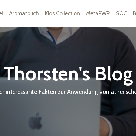
el
Aromatouch
Kids Collection
MetaPWR
SOC
B
Thorsten's Blog
ier interessante Fakten zur Anwendung von ätherisch