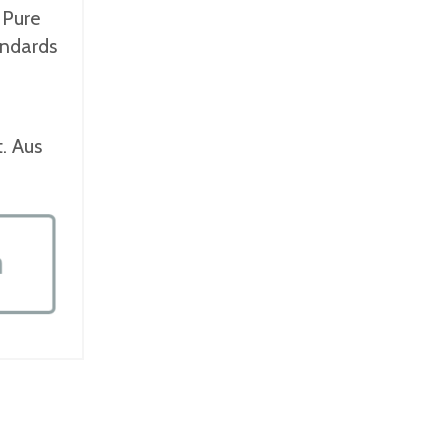
 Pure
andards
t. Aus