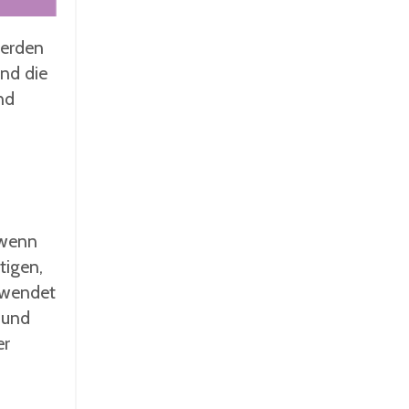
werden
nd die
nd
 wenn
tigen,
rwendet
 und
er