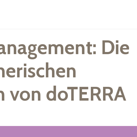
nagement: Die
herischen
n von doTERRA