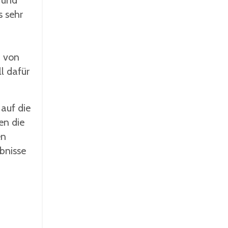
 und
s sehr
m von
l dafür
auf die
en die
en
bnisse