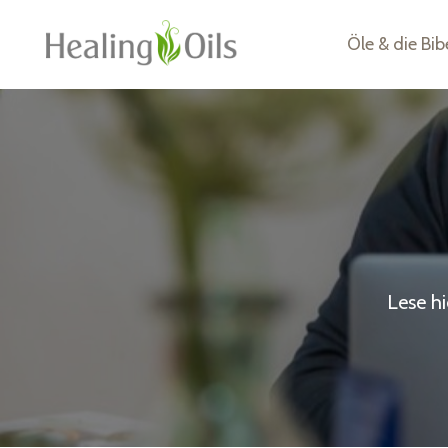
Öle & die Bib
Lese h