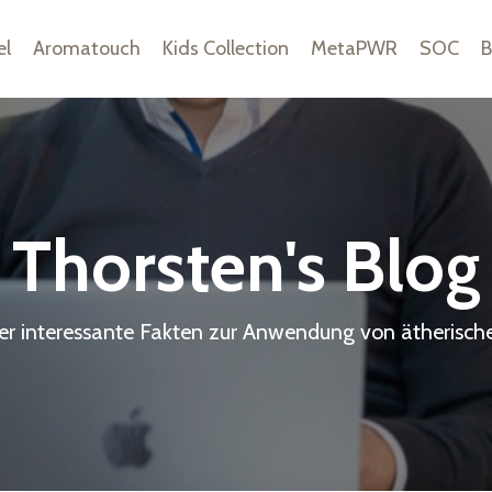
el
Aromatouch
Kids Collection
MetaPWR
SOC
B
Thorsten's Blog
ier interessante Fakten zur Anwendung von ätherisch