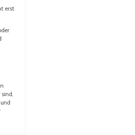
t erst
oder
d
en
 sind,
e und
r