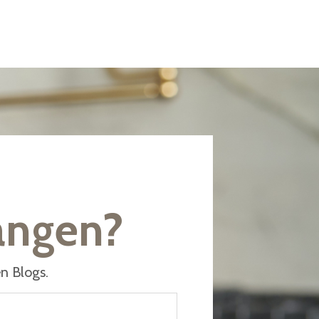
angen?
n Blogs.