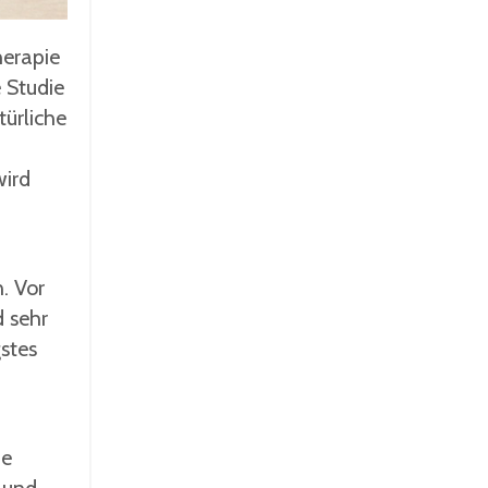
herapie
 Studie
türliche
wird
. Vor
d sehr
stes
de