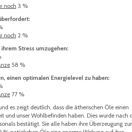
r noch
3 %
 überfordert:
 %
r noch
2 %
it ihrem Stress umzugehen:
%
anze
58 %
en, einen optimalen Energielevel zu haben:
 %
anze
77 %
nd es zeigt deutlich, dass die ätherischen Öle einen
eit und unser Wohlbefinden haben. Dies wurde nach 
sonals bestätigt. Sie alle haben ihre Überzeugung z