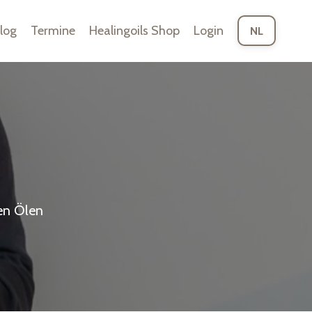
log
Termine
Healingoils Shop
Login
NL
en Ölen